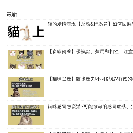
最新
貓的愛情表現【反應&行為篇】如何回應
【多貓飼養】優缺點、費用和相性，注意
【貓咪逃走】貓咪走失!不可以追?有效
貓咪感冒怎麼辦?可能致命的感冒症狀、