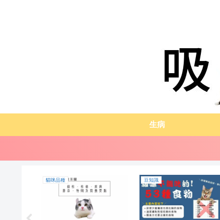
生病
貓咪品種
豆知識