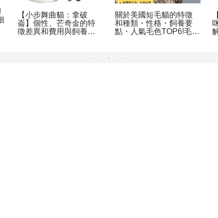
!
【小步舞曲貓：拿破
關於美國短毛貓的特徵
細
崙】個性、芒奇金的特
和種類・性格・飼養要
徵差異和費用與飼養方
點・人氣毛色TOP6!毛色
式
與性格的差異解說