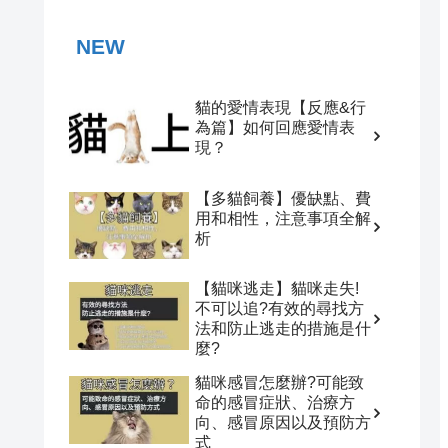
NEW
貓的愛情表現【反應&行
為篇】如何回應愛情表
現？
【多貓飼養】優缺點、費
用和相性，注意事項全解
析
【貓咪逃走】貓咪走失!
不可以追?有效的尋找方
法和防止逃走的措施是什
麼?
貓咪感冒怎麼辦?可能致
命的感冒症狀、治療方
向、感冒原因以及預防方
式