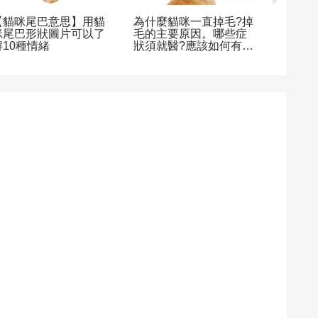
【貓咪尾巴意思】用貓
為什麼貓咪一直掉毛?掉
【世界
咪尾巴形狀圖片可以了
毛的主要原因。哪些症
貓能不
解10種情緒
狀須就醫?應該如何有效
性、費
預防?治療方法與注意事
項