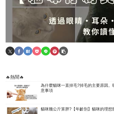
🔥熱鬧🔥
為什麼貓咪一直掉毛?掉毛的主要原因。
意事項
貓咪幾公斤算胖?【年齡別】貓咪的理想