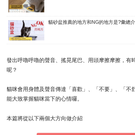
貓砂盆推薦的地方和NG的地方是?彙總
發出呼嚕呼嚕的聲音、搖晃尾巴、用頭摩擦摩擦，有
呢？
貓咪會用身體及聲音傳達「喜歡」、「不要」、「不
能大致掌握貓咪當下的心情囉。
本篇將從以下兩個大方向做介紹