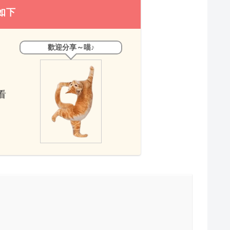
如下
歡迎分享～喵♪
看