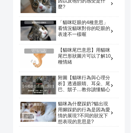
因以及牠們的感受是什
麼?
「貓咪眨眼的4種意思」
看情況貓咪對你的眨眼的
表達不一樣喔
【貓咪尾巴意思】用貓咪
尾巴形狀圖片可以了解10
種情緒
附圖【貓咪行為與心理分
析】透過眼睛、耳朵、尾
巴、鬍子…教你讀懂貓心
貓咪為什麼踩奶?貓出現
用腳踩奶的行為是因為愛
情的展現?不同的狀況下
想表現的意思是?