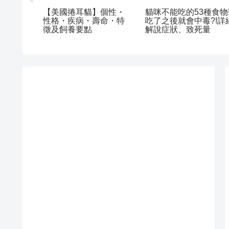
【美國捲耳貓】個性・
貓咪不能吃的53種食物
方和NG
性格・疾病・壽命・特
吃了之後就會中毒?!詳
介紹出貓
徵及飼養要點
解說症狀、致死量