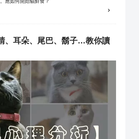
。應如何開始貓鮮食？
睛、耳朵、尾巴、鬍子…教你讀