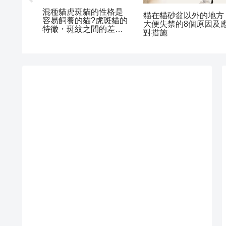
混種貓虎斑貓的性格是
的特徵
貓在貓砂盆以外的地方
容易飼養的貓?虎斑貓的
飼養要
大便失禁的8個原因及
特徵・斑紋之間的差
P6!毛色
對措施
異・分辨方法
說