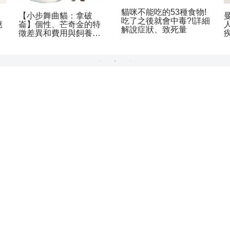
貓咪不能吃的53種食物!
【小步舞曲貓：拿破
吃了之後就會中毒?!詳細
應
崙】個性、芒奇金的特
解說症狀、致死量
徵差異和費用與飼養方
式