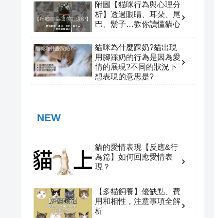
附圖【貓咪行為與心理分
析】透過眼睛、耳朵、尾
巴、鬍子…教你讀懂貓心
貓咪為什麼踩奶?貓出現
用腳踩奶的行為是因為愛
情的展現?不同的狀況下
想表現的意思是?
NEW
貓的愛情表現【反應&行
為篇】如何回應愛情表
現？
【多貓飼養】優缺點、費
用和相性，注意事項全解
析