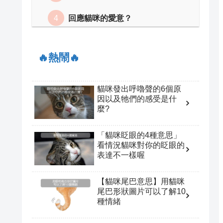
回應貓咪的愛意？
🔥熱鬧🔥
貓咪發出呼嚕聲的6個原
因以及牠們的感受是什
麼?
「貓咪眨眼的4種意思」
看情況貓咪對你的眨眼的
表達不一樣喔
【貓咪尾巴意思】用貓咪
尾巴形狀圖片可以了解10
種情緒