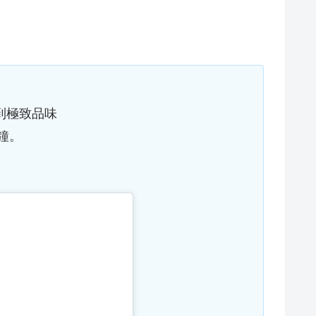
找到極致品味
鐘。