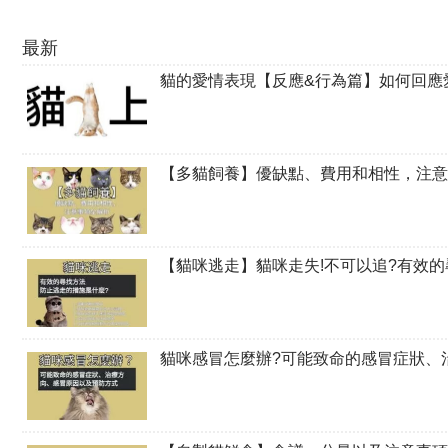
最新
貓的愛情表現【反應&行為篇】如何回應
【多貓飼養】優缺點、費用和相性，注意
【貓咪逃走】貓咪走失!不可以追?有效
貓咪感冒怎麼辦?可能致命的感冒症狀、