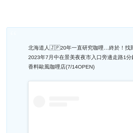
北海道人🇯🇵20年一直研究咖哩…終於！
2023年7月中在景美夜夜市入口旁邊走路1分
香料歐風咖哩店(7/14OPEN)