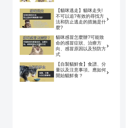
【貓咪逃走】貓咪走失!
不可以追?有效的尋找方
法和防止逃走的措施是什
麼?
貓咪感冒怎麼辦?可能致
命的感冒症狀、治療方
向、感冒原因以及預防方
式
【自製貓鮮食】食譜、分
量以及注意事項。應如何
開始貓鮮食？