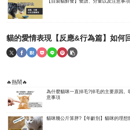
【自製貓鮮食】食譜、分量以及注意事項
貓的愛情表現【反應&行為篇】如何
🔥熱鬧🔥
為什麼貓咪一直掉毛?掉毛的主要原因。
意事項
貓咪幾公斤算胖?【年齡別】貓咪的理想