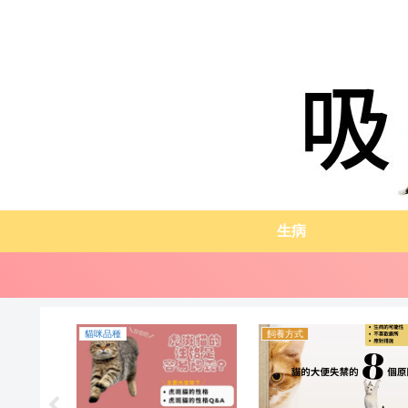
生病
貓咪品種
飼養方式