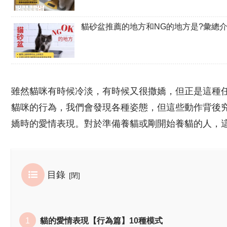
貓砂盆推薦的地方和NG的地方是?彙總
雖然貓咪有時候冷淡，有時候又很撒嬌，但正是這種
貓咪的行為，我們會發現各種姿態，但這些動作背後
嬌時的愛情表現。對於準備養貓或剛開始養貓的人，
目錄
貓的愛情表現【行為篇】10種模式