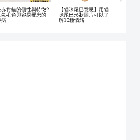
曼赤肯貓的個性與特徵?
【貓咪尾巴意思】用貓
貓砂盆
人氣毛色與容易罹患的
咪尾巴形狀圖片可以了
的地方
疾病
解10種情緒
砂盆的