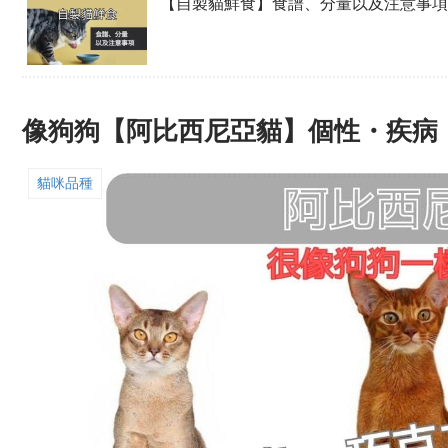
【自製貓鮮食】食譜、分量以及注意事項
像狗狗【阿比西尼亞貓】個性・疾病
貓咪品種