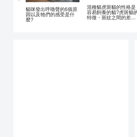
的特徵
【小步舞曲貓：拿破
【世界最貴貓】阿什拉
飼養要
崙】個性、芒奇金的特
貓能不能在台灣養?個
P6!毛色
徵差異和費用與飼養方
性、費用與飼養方式
說
式