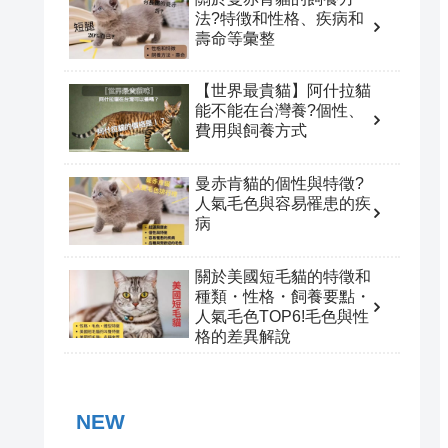
法?特徴和性格、疾病和
壽命等彙整
【世界最貴貓】阿什拉貓
能不能在台灣養?個性、
費用與飼養方式
曼赤肯貓的個性與特徵?
人氣毛色與容易罹患的疾
病
關於美國短毛貓的特徵和
種類・性格・飼養要點・
人氣毛色TOP6!毛色與性
格的差異解說
NEW