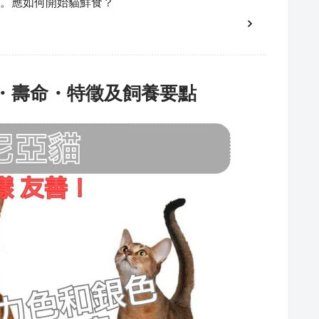
。應如何開始貓鮮食？
・壽命・特徵及飼養要點