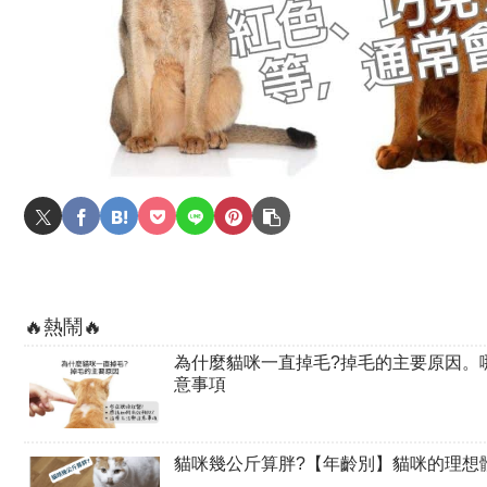
🔥熱鬧🔥
為什麼貓咪一直掉毛?掉毛的主要原因。
意事項
貓咪幾公斤算胖?【年齡別】貓咪的理想