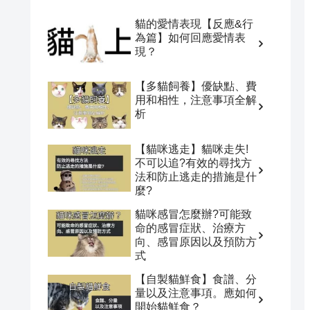
貓的愛情表現【反應&行
為篇】如何回應愛情表
現？
【多貓飼養】優缺點、費
用和相性，注意事項全解
析
【貓咪逃走】貓咪走失!
不可以追?有效的尋找方
法和防止逃走的措施是什
麼?
貓咪感冒怎麼辦?可能致
命的感冒症狀、治療方
向、感冒原因以及預防方
式
【自製貓鮮食】食譜、分
量以及注意事項。應如何
開始貓鮮食？