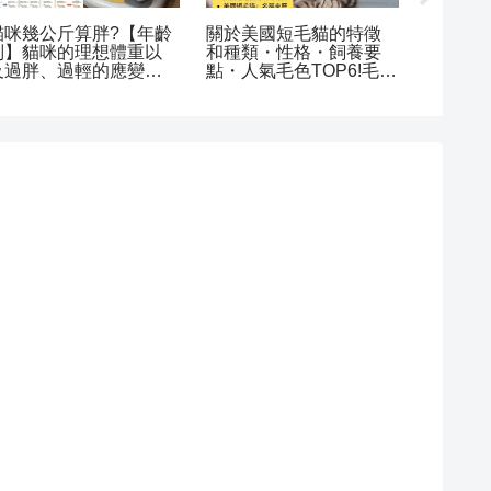
曼赤肯貓的個性與特徵?
為什麼貓咪一直掉毛?掉
關於曼
人氣毛色與容易罹患的
毛的主要原因。哪些症
法?特
疾病
狀須就醫?應該如何有效
壽命等
預防?治療方法與注意事
項