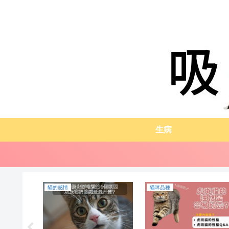
生病
飼養方式
貓咪品種