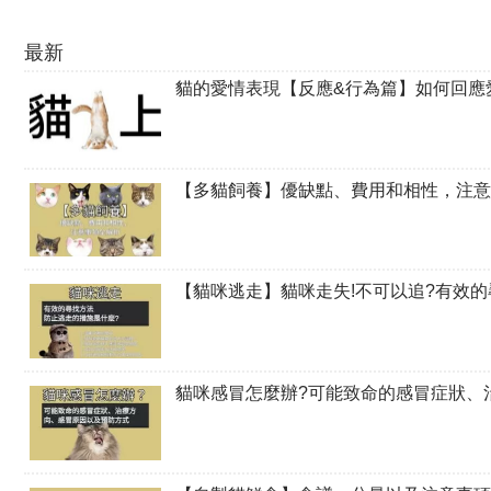
最新
貓的愛情表現【反應&行為篇】如何回應
【多貓飼養】優缺點、費用和相性，注意
【貓咪逃走】貓咪走失!不可以追?有效
貓咪感冒怎麼辦?可能致命的感冒症狀、