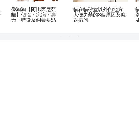
貓咪不能吃的53種食物!
【美國捲耳貓】個性・
吃了之後就會中毒?!詳細
性格・疾病・壽命・特
解說症狀、致死量
徵及飼養要點