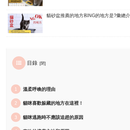
貓砂盆推薦的地方和NG的地方是?彙總
目錄
溫柔呼喚的理由
貓咪喜歡躲藏的地方在這裡！
貓咪逃跑時不應該追趕的原因