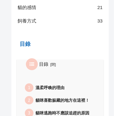
貓的感情
21
飼養方式
33
目錄
目錄
溫柔呼喚的理由
貓咪喜歡躲藏的地方在這裡！
貓咪逃跑時不應該追趕的原因