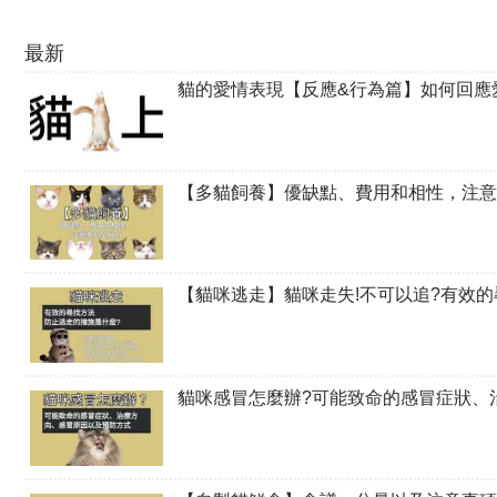
最新
貓的愛情表現【反應&行為篇】如何回應
【多貓飼養】優缺點、費用和相性，注意
【貓咪逃走】貓咪走失!不可以追?有效
貓咪感冒怎麼辦?可能致命的感冒症狀、