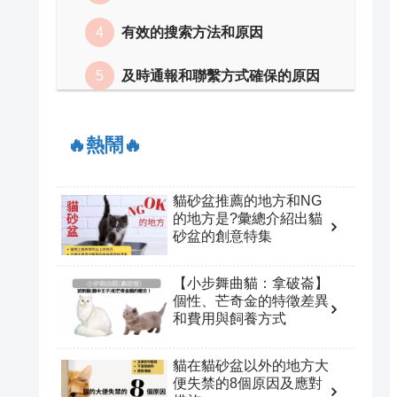
有效的搜索方法和原因
及時通報和聯繫方式確保的原因
🔥熱鬧🔥
貓砂盆推薦的地方和NG
的地方是?彙總介紹出貓
砂盆的創意特集
【小步舞曲貓：拿破崙】
個性、芒奇金的特徵差異
和費用與飼養方式
貓在貓砂盆以外的地方大
便失禁的8個原因及應對