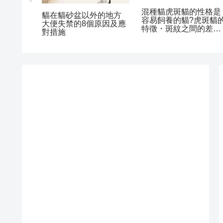
【世界最貴貓】阿什拉
關於曼赤肯貓的飼養方
嘴巴周
貓能不能在台灣養?個
法?特徴和性格、疾病和
刺症的
性、費用與飼養方式
壽命等彙整
以及預