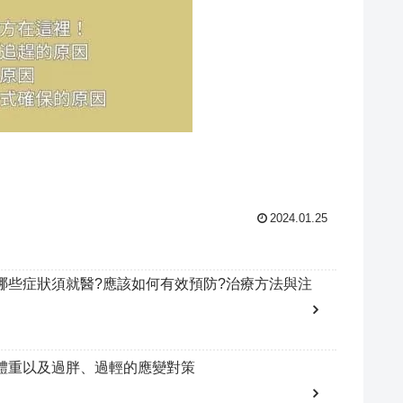
2024.01.25
哪些症狀須就醫?應該如何有效預防?治療方法與注
體重以及過胖、過輕的應變對策