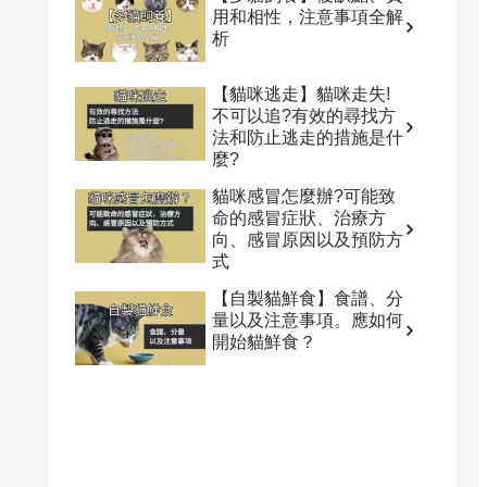
用和相性，注意事項全解
析
【貓咪逃走】貓咪走失!
不可以追?有效的尋找方
法和防止逃走的措施是什
麼?
貓咪感冒怎麼辦?可能致
命的感冒症狀、治療方
向、感冒原因以及預防方
式
【自製貓鮮食】食譜、分
量以及注意事項。應如何
開始貓鮮食？