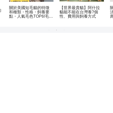
邊有粉刺!貓咪粉
俄羅斯藍貓的性格、特
「貓咪眨眼的
原因、處理方式
徴、飼養方法以及容易
看情況貓咪對
防方法
罹患的疾病
的表達不一樣