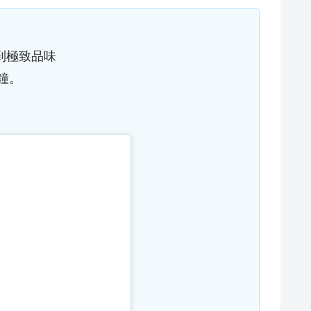
找到極致品味
鐘。