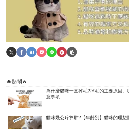
🔥熱鬧🔥
為什麼貓咪一直掉毛?掉毛的主要原因。
意事項
貓咪幾公斤算胖?【年齡別】貓咪的理想