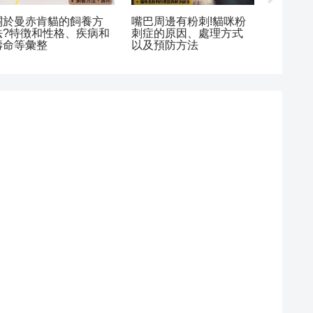
【美國捲耳貓】個性
4種意思」
曼赤肯貓的個性與特徵?
性格・疾病・壽命・
你的眨眼
人氣毛色與容易罹患的
徵及飼養要點
喔
疾病