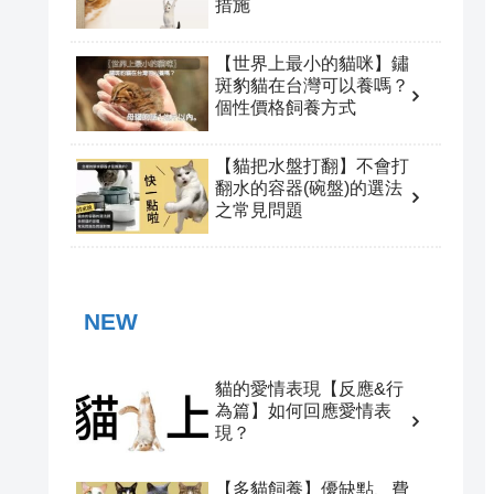
措施
【世界上最小的貓咪】鏽
斑豹貓在台灣可以養嗎？
個性價格飼養方式
【貓把水盤打翻】不會打
翻水的容器(碗盤)的選法
之常見問題
NEW
貓的愛情表現【反應&行
為篇】如何回應愛情表
現？
【多貓飼養】優缺點、費