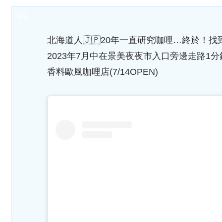
北海道人🇯🇵20年一直研究咖哩…終於！
2023年7月中在景美夜夜市入口旁邊走路1分
香料歐風咖哩店(7/14OPEN)