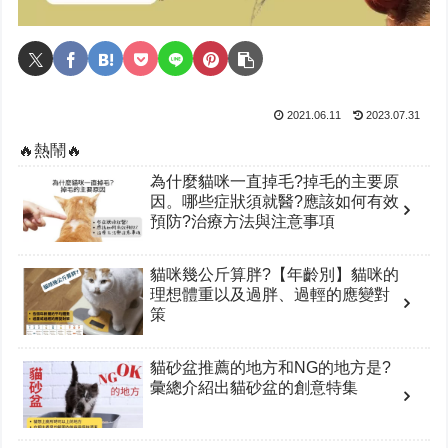
2021.06.11
2023.07.31
🔥熱鬧🔥
為什麼貓咪一直掉毛?掉毛的主要原
因。哪些症狀須就醫?應該如何有效
預防?治療方法與注意事項
貓咪幾公斤算胖?【年齡別】貓咪的
理想體重以及過胖、過輕的應變對
策
貓砂盆推薦的地方和NG的地方是?
彙總介紹出貓砂盆的創意特集