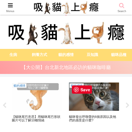
越吸貓越健康
Menus
Search
生病
飼養方式
貓的感情
豆知識
貓咪品種
【大公開】台北新北地區必訪的貓咪咖啡廳
貓的感情
貓的感情
貓
Save
是?
【貓咪尾巴意思】用貓咪尾巴形狀
貓咪發出呼嚕聲的6個原因以及牠
關
圖片可以了解10種情緒
們的感受是什麼?
性