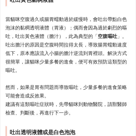
當貓咪空腹過久或腸胃蠕動過於緩慢時，會吐出帶點白色
泡沫的黏稠透明液體（胃液）；偶而會因為過於劇烈的嘔
吐，吐出黃色液體（膽汁），此為典型的「
空腹嘔吐
」。
吐出膽汁的原因是空腹時間拉得太長，導致腸胃蠕動速度
低下，原本應該流入小腸的膽汁逆流到胃裡頭。解決方式
很簡單，讓貓咪少量多餐的進食，便可有效預防這類型的
嘔吐。
然而，如果是胃有問題而導致嘔吐，少量多餐的進食策略
可能會造成反效果。
建議有這類嘔吐症狀時，先帶貓咪到動物醫院，請獸醫師
檢查、判斷後，再進行下一步。
吐出透明液體或是白色泡泡