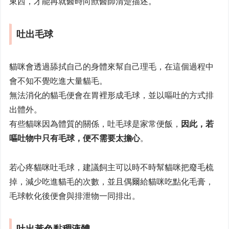
東西，才能再就醫時向獸醫師清楚描述。
吐出毛球
貓咪會透過舔拭自己的身體來幫自己理毛，在這個過程中
會不知不覺吃進大量貓毛。
無法消化的貓毛便會在胃裡形成毛球，並以嘔吐的方式排
出體外。
有些貓咪因為體質的關係，吐毛球是家常便飯，
因此，若
嘔吐物中只有毛球，便不需要太擔心
。
若心疼貓咪吐毛球，建議飼主可以時不時幫貓咪把廢毛梳
掉，減少吃進貓毛的次數，並且偶爾給貓咪吃點化毛膏，
毛球軟化後便會與排泄物一同排出。
吐出黃色黏稠液體