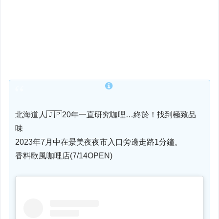
北海道人🇯🇵20年一直研究咖哩…終於！找到極致品
味
2023年7月中在景美夜夜市入口旁邊走路1分鐘。
香料歐風咖哩店(7/14OPEN)