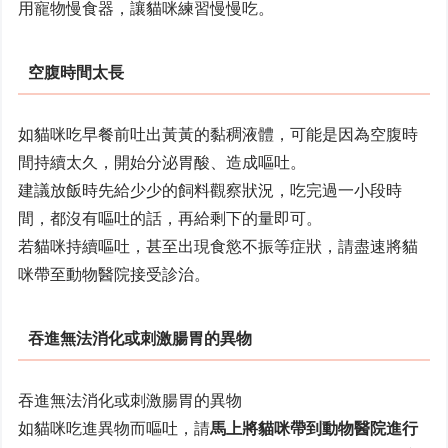
用寵物慢食器，讓貓咪練習慢慢吃。
空腹時間太長
如貓咪吃早餐前吐出黃黃的黏稠液體，可能是因為空腹時
間持續太久，開始分泌胃酸、造成嘔吐。
建議放飯時先給少少的飼料觀察狀況，吃完過一小段時
間，都沒有嘔吐的話，再給剩下的量即可。
若貓咪持續嘔吐，甚至出現食慾不振等症狀，請盡速將貓
咪帶至動物醫院接受診治。
吞進無法消化或刺激腸胃的異物
吞進無法消化或刺激腸胃的異物
如貓咪吃進異物而嘔吐，請
馬上將貓咪帶到動物醫院進行