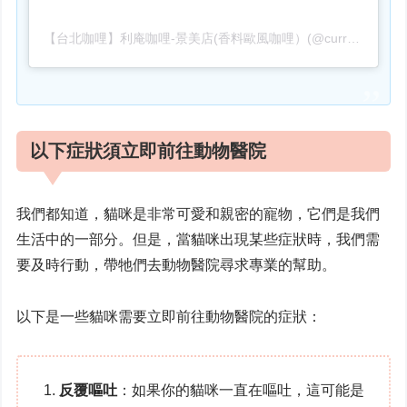
【台北咖哩】利庵咖哩-景美店(香料歐風咖哩）(@curry_taipei)がシェアした投稿
以下症狀須立即前往動物醫院
我們都知道，貓咪是非常可愛和親密的寵物，它們是我們
生活中的一部分。但是，當貓咪出現某些症狀時，我們需
要及時行動，帶牠們去動物醫院尋求專業的幫助。
以下是一些貓咪需要立即前往動物醫院的症狀：
反覆嘔吐
：如果你的貓咪一直在嘔吐，這可能是