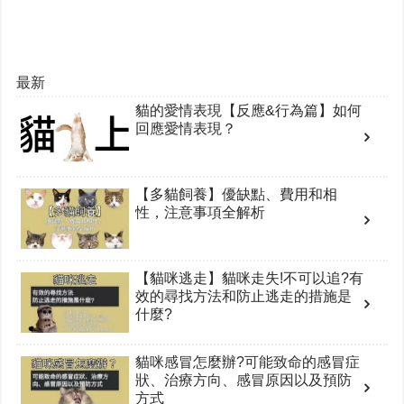
最新
貓的愛情表現【反應&行為篇】如何
回應愛情表現？
【多貓飼養】優缺點、費用和相
性，注意事項全解析
【貓咪逃走】貓咪走失!不可以追?有
效的尋找方法和防止逃走的措施是
什麼?
貓咪感冒怎麼辦?可能致命的感冒症
狀、治療方向、感冒原因以及預防
方式