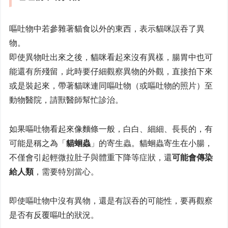
嘔吐物中若參雜著貓食以外的東西，表示貓咪誤吞了異
物。
即使異物吐出來之後，貓咪看起來沒有異樣，腸胃中也可
能還有所殘留，此時要仔細觀察異物的外觀，直接拍下來
或是裝起來，帶著貓咪連同嘔吐物（或嘔吐物的照片）至
動物醫院，請獸醫師幫忙診治。
如果嘔吐物看起來像麵條一般，白白、細細、長長的，有
可能是稱之為「
貓蛔蟲
」的寄生蟲。貓蛔蟲寄生在小腸，
不僅會引起輕微拉肚子與體重下降等症狀，還
可能會傳染
給人類
，需要特別當心。
即使嘔吐物中沒有異物，還是有誤吞的可能性，要再觀察
是否有反覆嘔吐的狀況。