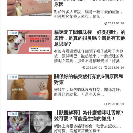
原因
對於許多人來說，貓是一種可愛的寵物，
但是對於某些人來說，貓卻...
2023.03.28
貓咪聞了聞氣味後「好臭想吐」的
豆知識
表情，是真的很臭嗎？還是有其他
意思呢?
有沒有看過貓咪仔細聞了襪子或鞋子內側
後，張開嘴巴、皺起臉來，一臉想吐的表
情呢？其實，那並不是貓咪覺得「好臭、
好想吐」的意思唷。關於貓咪做出「好
2021.07.01
2023.03.19
臭、好想吐」表情的真正意涵，本篇將從
以下大兩大方向作介紹：裂唇嗅反應
關係好的貓突然打架的6個原因和
豆知識
&「好臭好想吐」表情的真正含意
對策
好幾年，我的貓咪沒有打架。關係超好。
而且已經結紮。可是今天突...
2023.03.23
【獸醫解釋】為什麼貓咪吐舌頭?
豆知識
裝可愛？可能是生病的徵兆！
網路上有很多貓咪都會「吐舌忘記收」。
好可愛。看起來當機的樣子...