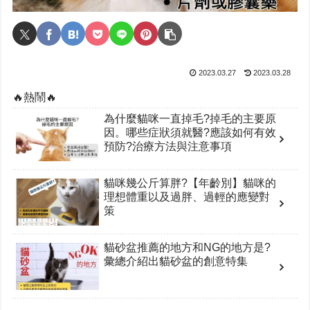
2023.03.27
2023.03.28
🔥熱鬧🔥
為什麼貓咪一直掉毛?掉毛的主要原
因。哪些症狀須就醫?應該如何有效
預防?治療方法與注意事項
貓咪幾公斤算胖?【年齡別】貓咪的
理想體重以及過胖、過輕的應變對
策
貓砂盆推薦的地方和NG的地方是?
彙總介紹出貓砂盆的創意特集