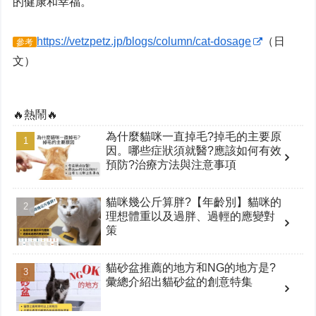
的健康和幸福。
https://vetzpetz.jp/blogs/column/cat-dosage
（日
參考
文）
🔥熱鬧🔥
為什麼貓咪一直掉毛?掉毛的主要原
因。哪些症狀須就醫?應該如何有效
預防?治療方法與注意事項
貓咪幾公斤算胖?【年齡別】貓咪的
理想體重以及過胖、過輕的應變對
策
貓砂盆推薦的地方和NG的地方是?
彙總介紹出貓砂盆的創意特集