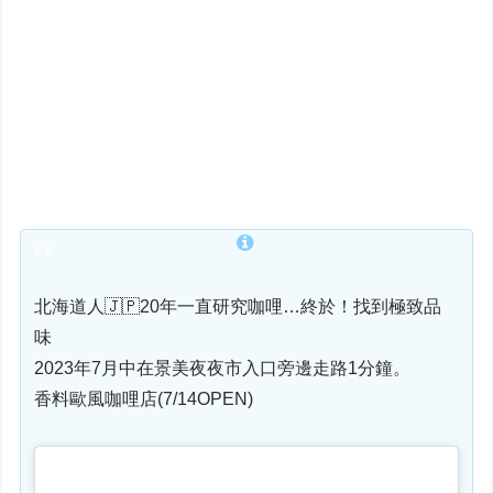
北海道人🇯🇵20年一直研究咖哩…終於！找到極致品
味
2023年7月中在景美夜夜市入口旁邊走路1分鐘。
香料歐風咖哩店(7/14OPEN)