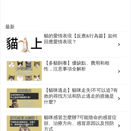
最新
貓的愛情表現【反應&行為篇】如何
回應愛情表現？
【多貓飼養】優缺點、費用和相
性，注意事項全解析
【貓咪逃走】貓咪走失!不可以追?有
效的尋找方法和防止逃走的措施是
什麼?
貓咪感冒怎麼辦?可能致命的感冒症
狀、治療方向、感冒原因以及預防
方式