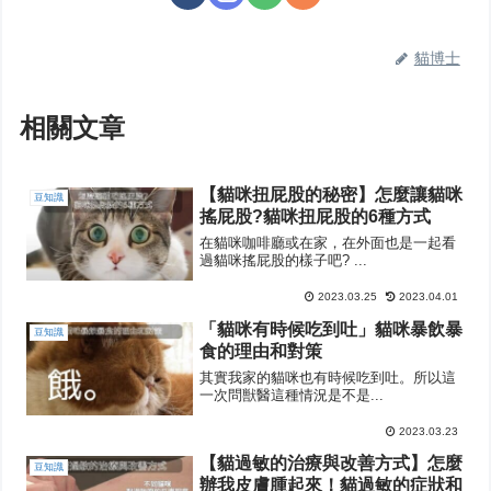
貓博士
相關文章
【貓咪扭屁股的秘密】怎麼讓貓咪
豆知識
搖屁股?貓咪扭屁股的6種方式
在貓咪咖啡廳或在家，在外面也是一起看
過貓咪搖屁股的樣子吧? ...
2023.03.25
2023.04.01
「貓咪有時候吃到吐」貓咪暴飲暴
豆知識
食的理由和對策
其實我家的貓咪也有時候吃到吐。所以這
一次問獣醫這種情況是不是...
2023.03.23
【貓過敏的治療與改善方式】怎麼
豆知識
辦我皮膚腫起來！貓過敏的症狀和