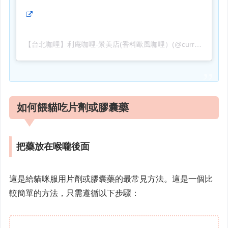
【台北咖哩】利庵咖哩-景美店(香料歐風咖哩）(@curry_taipei)がシェアした投稿
如何餵貓吃片劑或膠囊藥
把藥放在喉嚨後面
這是給貓咪服用片劑或膠囊藥的最常見方法。這是一個比
較簡單的方法，只需遵循以下步驟：