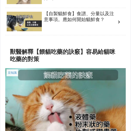
【自製貓鮮食】食譜、分量以及注
意事項。應如何開始貓鮮食？
獸醫解釋【餵貓吃藥的訣竅】容易給貓咪
吃藥的對策
豆知識