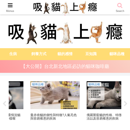
越吸貓越健康
Menus
Search
生病
飼養方式
貓的感情
豆知識
貓咪品種
【大公開】台北新北地區必訪的貓咪咖啡廳
貓咪品種
貓咪品種
貓
貓
曼赤肯貓的個性與特徵?人氣毛色
俄羅斯藍貓的性格、特徴、飼養方
【
與容易罹患的疾病
法以及容易罹患的疾病
台