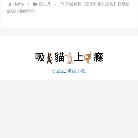
Home
豆知識
獸醫解釋【餵貓吃藥的訣竅】容易給
貓咪吃藥的對策
© 2021 吸貓上癮.