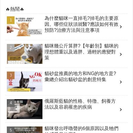
🔥熱鬧🔥
為什麼貓咪一直掉毛?掉毛的主要原
因。哪些症狀須就醫?應該如何有效
預防?治療方法與注意事項
貓咪幾公斤算胖?【年齡別】貓咪的
理想體重以及過胖、過輕的應變對
策
貓砂盆推薦的地方和NG的地方是?
彙總介紹出貓砂盆的創意特集
俄羅斯藍貓的性格、特徴、飼養方
法以及容易罹患的疾病
貓咪發出呼嚕聲的6個原因以及牠們