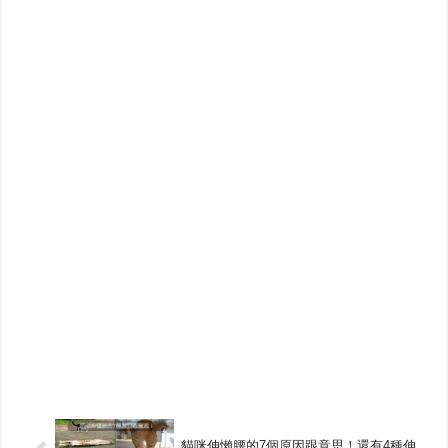
貓咪伸懶腰的7個原因跟意思！還有4種伸