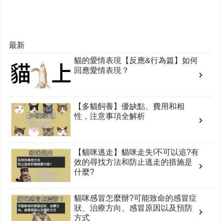
最新
貓的愛情表現【反應&行為篇】如何
回應愛情表現？
【多貓飼養】優缺點、費用和相
性，注意事項全解析
【貓咪逃走】貓咪走失!不可以追?有
效的尋找方法和防止逃走的措施是
什麼?
貓咪感冒怎麼辦?可能致命的感冒症
狀、治療方向、感冒原因以及預防
方式