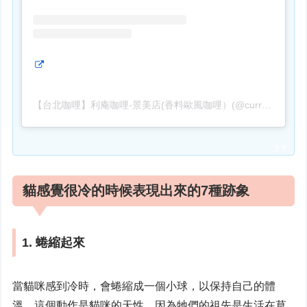
【台北咖哩】利庵咖哩-景美店(香料歐風咖哩）(@curry_taipei)がシェアした投稿
貓感覺很冷的時候表現出來的7種跡象
1. 蜷縮起來
當貓咪感到冷時，會蜷縮成一個小球，以保持自己的體
溫。這個動作是貓咪的天性，因為牠們的祖先是生活在草