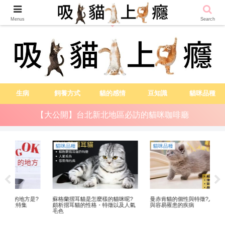
越吸貓越健康
Menus
Search
生病
飼養方式
貓的感情
豆知識
貓咪品種
【大公開】台北新北地區必訪的貓咪咖啡廳
貓咪品種
貓咪品種
貓
【
是?
蘇格蘭摺耳貓是怎麼樣的貓咪呢?
曼赤肯貓的個性與特徵?人氣毛色
病
頗析摺耳貓的性格・特徵以及人氣
與容易罹患的疾病
毛色