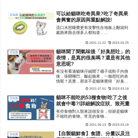
可以給貓咪吃奇異果?吃了奇異果
豆知識
會興奮的原因與重點解說!
流口水想睡覺更有攻擊性在地板上翻滾到
處跑來跑去很多人都知道，...
2021.11.22
2023.03.25
貓咪聞了聞氣味後「好臭想吐」的
豆知識
表情，是真的很臭嗎？還是有其他
意思呢?
有沒有看過貓咪仔細聞了襪子或鞋子內側
後，張開嘴巴、皺起臉來，一臉想吐的表
情呢？其實，那並不是貓咪覺得「好臭、
好想吐」的意思唷。關於貓咪做出「好
2021.07.01
2023.03.19
臭、好想吐」表情的真正意涵，本篇將從
以下大兩大方向作介紹：裂唇嗅反應
貓咪不能吃的53種食物!吃了之後
豆知識
&「好臭好想吐」表情的真正含意
就會中毒?!詳細解說症狀、致死量
有些食物對人類來說很安全，但卻是貓咪
不能吃的食物。常見的食物...
2021.09.13
2023.03.19
【自製貓鮮食】食譜、分量以及注
豆知識