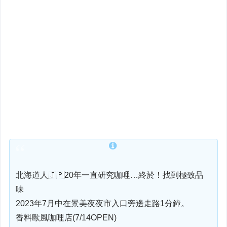
北海道人🇯🇵20年一直研究咖哩…終於！找到極致品
味
2023年7月中在景美夜夜市入口旁邊走路1分鐘。
香料歐風咖哩店(7/14OPEN)