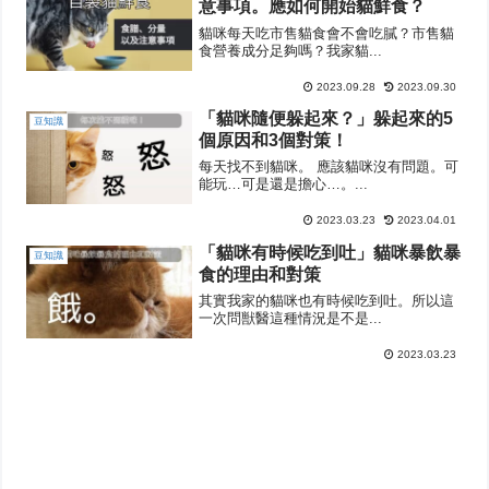
意事項。應如何開始貓鮮食？
貓咪每天吃市售貓食會不會吃膩？市售貓
食營養成分足夠嗎？我家貓...
2023.09.28
2023.09.30
「貓咪隨便躲起來？」躲起來的5
豆知識
個原因和3個對策！
每天找不到貓咪。 應該貓咪沒有問題。可
能玩…可是還是擔心…。...
2023.03.23
2023.04.01
「貓咪有時候吃到吐」貓咪暴飲暴
豆知識
食的理由和對策
其實我家的貓咪也有時候吃到吐。所以這
一次問獣醫這種情況是不是...
2023.03.23