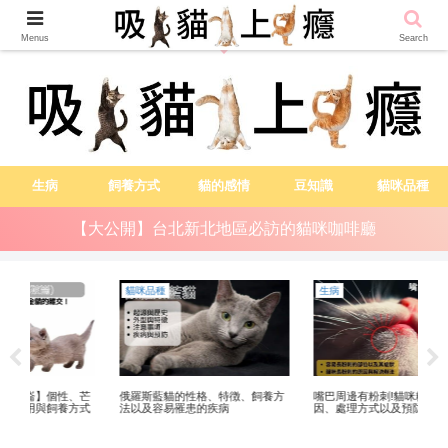
越吸貓越健康
Menus
Search
生病
飼養方式
貓的感情
豆知識
貓咪品種
【大公開】台北新北地區必訪的貓咪咖啡廳
生病
飼養方式
貓
方
嘴巴周邊有粉刺!貓咪粉刺症的原
貓在貓砂盆以外的地方大便失禁的
曼
因、處理方式以及預防方法
8個原因及應對措施
與