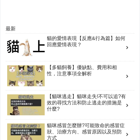
最新
貓的愛情表現【反應&行為篇】如何
回應愛情表現？
【多貓飼養】優缺點、費用和相
性，注意事項全解析
【貓咪逃走】貓咪走失!不可以追?有
效的尋找方法和防止逃走的措施是
什麼?
貓咪感冒怎麼辦?可能致命的感冒症
狀、治療方向、感冒原因以及預防
方式