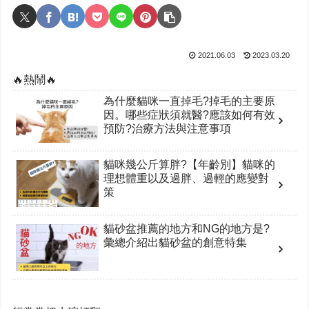
2021.06.03
2023.03.20
🔥熱鬧🔥
為什麼貓咪一直掉毛?掉毛的主要原
因。哪些症狀須就醫?應該如何有效
預防?治療方法與注意事項
貓咪幾公斤算胖?【年齡別】貓咪的
理想體重以及過胖、過輕的應變對
策
貓砂盆推薦的地方和NG的地方是?
彙總介紹出貓砂盆的創意特集