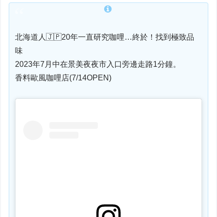
北海道人🇯🇵20年一直研究咖哩…終於！找到極致品
味
2023年7月中在景美夜夜市入口旁邊走路1分鐘。
香料歐風咖哩店(7/14OPEN)