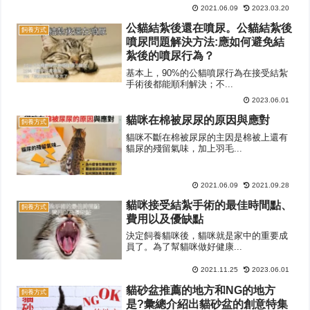
2021.06.09
2023.03.20
公貓結紮後還在噴尿。公貓結紮後
飼養方式
噴尿問題解決方法:應如何避免結
紮後的噴尿行為？
基本上，90%的公貓噴尿行為在接受結紮
手術後都能順利解決；不...
2023.06.01
貓咪在棉被尿尿的原因與應對
飼養方式
貓咪不斷在棉被尿尿的主因是棉被上還有
貓尿的殘留氣味，加上羽毛...
2021.06.09
2021.09.28
貓咪接受結紮手術的最佳時間點、
飼養方式
費用以及優缺點
決定飼養貓咪後，貓咪就是家中的重要成
員了。為了幫貓咪做好健康...
2021.11.25
2023.06.01
貓砂盆推薦的地方和NG的地方
飼養方式
是?彙總介紹出貓砂盆的創意特集