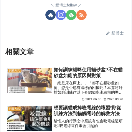
貓博士follow
貓博士
相關文章
如何訓練貓咪使用貓砂盆?不在貓
飼養方式
砂盆如廁的原因與對策
「總是尿在床上」、「都不在貓砂盆如
廁」您是否也有這樣的困擾呢？本篇將針
對如廁訓練作以下介紹如廁訓練前的準備
工作貓砂盆如廁的訓練重點不在貓砂盆如
2021.06.08
2023.03.20
廁的原因不論是小猫、成貓或是街猫，只
要了解貓咪不在貓砂盆如廁的原因，就有
想要讓貓戒掉咬電線的壞習慣!從
飼養方式
對應的處理辦法。
訓練方法到貓觸電時的解救方法
貓惱人的行動之中應該有包含咬電線這項
吧?咬電線這件事會引起的...