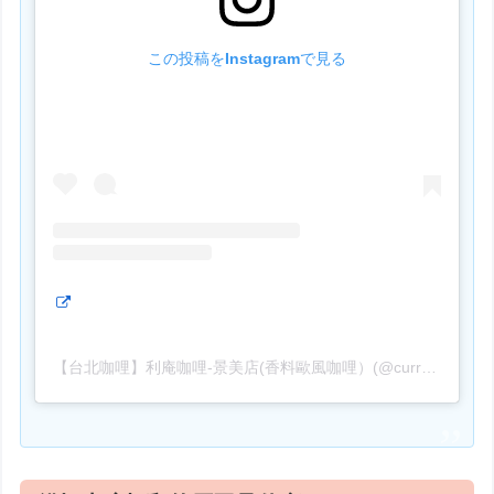
この投稿をInstagramで見る
【台北咖哩】利庵咖哩-景美店(香料歐風咖哩）(@curry_taipei)がシェアした投稿