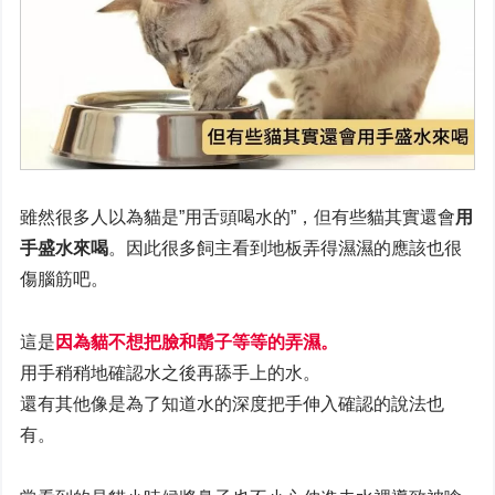
雖然很多人以為貓是”用舌頭喝水的”，但有些貓其實還會
用
手盛水來喝
。因此很多飼主看到地板弄得濕濕的應該也很
傷腦筋吧。
這是
因為貓不想把臉和鬍子等等的弄濕。
用手稍稍地確認水之後再舔手上的水。
還有其他像是為了知道水的深度把手伸入確認的說法也
有。