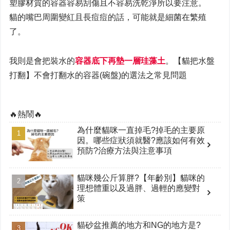
塑膠材質的容器容易刮傷且不容易洗乾淨所以要注意。
貓的嘴巴周圍變紅且長痘痘的話，可能就是細菌在繁殖
了。
我則是會把裝水的
容器底下再墊一層珪藻土
。【貓把水盤
打翻】不會打翻水的容器(碗盤)的選法之常見問題
🔥熱鬧🔥
為什麼貓咪一直掉毛?掉毛的主要原
因。哪些症狀須就醫?應該如何有效
預防?治療方法與注意事項
貓咪幾公斤算胖?【年齡別】貓咪的
理想體重以及過胖、過輕的應變對
策
貓砂盆推薦的地方和NG的地方是?